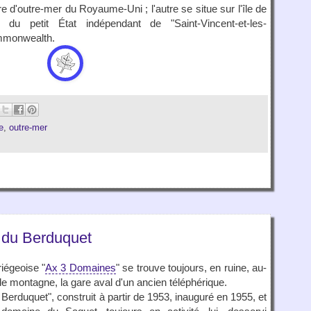
re d'outre-mer du Royaume-Uni ; l'autre se situe sur l'île de
le du petit État indépendant de "Saint-Vincent-et-les-
mmonwealth.
e
,
outre-mer
 du Berduquet
riégeoise "
Ax 3 Domaines
" se trouve toujours, en ruine, au-
de montagne, la gare aval d'un ancien téléphérique.
 Berduquet", construit à partir de 1953, inauguré en 1955, et