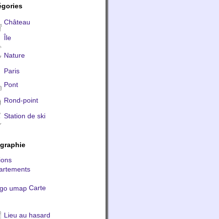
égories
Château
Île
Nature
Paris
Pont
Rond-point
Station de ski
graphie
ions
artements
Carte
Lieu au hasard