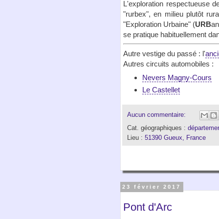
L'exploration respectueuse de
"rurbex", en milieu plutôt rur
"Exploration Urbaine" (
URB
a
se pratique habituellement da
Autre vestige du passé : l'
anci
Autres circuits automobiles :
Nevers Magny-Cours
Le Castellet
Aucun commentaire:
Cat. géographiques :
départemen
Lieu :
51390 Gueux, France
23 février 2017
Pont d'Arc