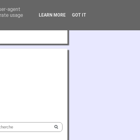
user-agent
erate usage
LEARN MORE
GOT IT