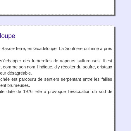
eloupe
de Basse-Terre, en Guadeloupe, La Soufrière culmine à près
se s'échapper des fumerolles de vapeurs sulfureuses. Il est
comme son nom l'indique, d'y récolter du soufre, cristaux
deur désagréable.
ée est parcouru de sentiers serpentant entre les failles
uvent brumeuses.
nte date de 1976; elle a provoqué l'évacuation du sud de