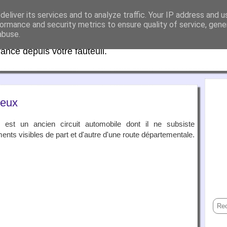
eliver its services and to analyze traffic. Your IP address and 
aFrance
ormance and security metrics to ensure quality of service, gen
abuse.
rance depuis votre fauteuil.
ueux
est un ancien circuit automobile dont il ne subsiste
ents visibles de part et d'autre d'une route départementale.