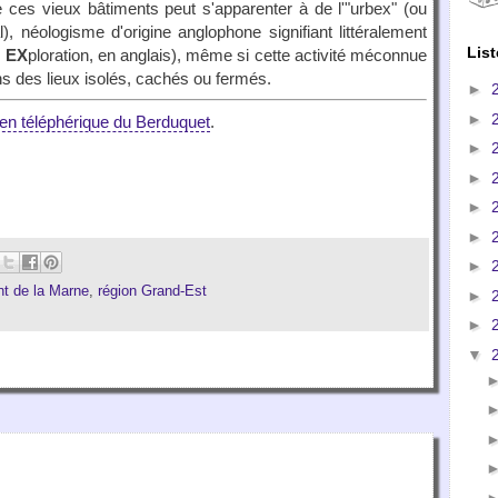
 ces vieux bâtiments peut s'apparenter à de l'"urbex" (ou
al), néologisme d'origine anglophone signifiant littéralement
List
n
EX
ploration, en anglais), même si cette activité méconnue
ns des lieux isolés, cachés ou fermés.
►
►
en téléphérique du Berduquet
.
►
►
►
►
►
t de la Marne
,
région Grand-Est
►
►
▼