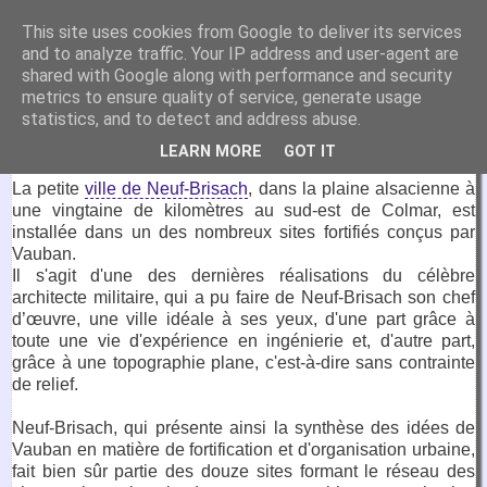
VirtuaFrance
This site uses cookies from Google to deliver its services
and to analyze traffic. Your IP address and user-agent are
Visitez la France depuis votre fauteuil.
shared with Google along with performance and security
metrics to ensure quality of service, generate usage
25 février 2019
statistics, and to detect and address abuse.
Neuf-Brisach
LEARN MORE
GOT IT
La petite
ville de Neuf-Brisach
, dans la plaine alsacienne à
une vingtaine de kilomètres au sud-est de Colmar, est
installée dans un des nombreux sites fortifiés conçus par
Vauban.
Il s'agit d'une des dernières réalisations du célèbre
architecte militaire, qui a pu faire de Neuf-Brisach son chef
d’œuvre, une ville idéale à ses yeux, d'une part grâce à
toute une vie d'expérience en ingénierie et, d'autre part,
grâce à une topographie plane, c'est-à-dire sans contrainte
de relief.
Neuf-Brisach, qui présente ainsi la synthèse des idées de
Vauban en matière de fortification et d'organisation urbaine,
fait bien sûr partie des douze sites formant le réseau des