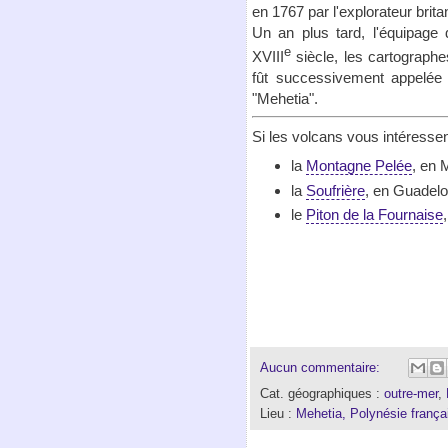
en 1767 par l'explorateur brit
Un an plus tard, l'équipage d
e
XVIII
siècle, les cartograph
fût successivement appelée "
"Mehetia".
Si les volcans vous intéressen
la
Montagne Pelée
, en 
la
Soufrière
, en Guadel
le
Piton de la Fournaise
Aucun commentaire:
Cat. géographiques :
outre-mer
,
Lieu :
Mehetia, Polynésie frança