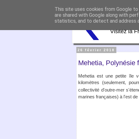
This site uses cookies from Google to d
Virtu
are shared with Google along with perf
statistics, and to detect and address 
Visitez la F
26 février 2018
Mehetia, Polynésie 
Mehetia est une petite île 
kilomètres (seulement, pour
collectivité d'outre-mer s'éte
marines françaises) à l'est de 