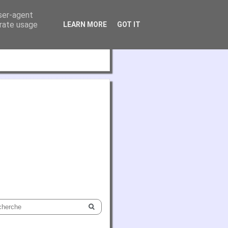
user-agent
erate usage
LEARN MORE
GOT IT