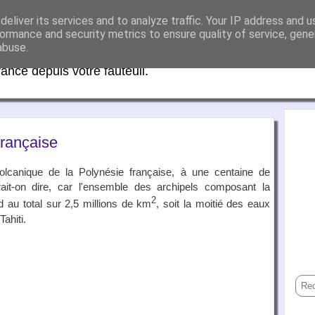
eliver its services and to analyze traffic. Your IP address and 
aFrance
ormance and security metrics to ensure quality of service, gen
abuse.
rance depuis votre fauteuil.
française
volcanique de la Polynésie française, à une centaine de
rait-on dire, car l'ensemble des archipels composant la
2
nd au total sur 2,5 millions de km
, soit la moitié des eaux
Tahiti.