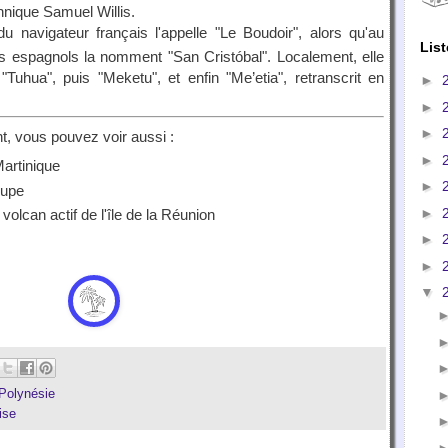
annique Samuel Willis.
u navigateur français l'appelle "Le Boudoir", alors qu'au
List
es espagnols la nomment "San Cristóbal". Localement, elle
Tuhua", puis "Meketu", et enfin "Me’etia", retranscrit en
►
►
►
t, vous pouvez voir aussi :
►
Martinique
►
oupe
►
, volcan actif de l'île de la Réunion
►
►
▼
Polynésie
ise