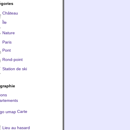
égories
Château
Île
Nature
Paris
Pont
Rond-point
Station de ski
graphie
ions
artements
Carte
Lieu au hasard