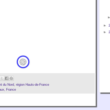
►
►
t du Nord
,
région Hauts-de-France
aux, France