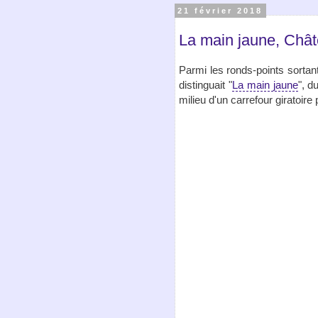
21 février 2018
La main jaune, Châte
Parmi les ronds-points sortant
distinguait "
La main jaune
", d
milieu d'un carrefour giratoire 