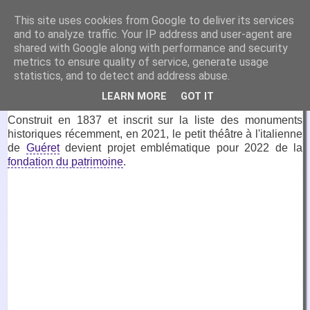
VirtuaFrance
This site uses cookies from Google to deliver its services
and to analyze traffic. Your IP address and user-agent are
Visitez la France depuis votre fauteuil.
shared with Google along with performance and security
metrics to ensure quality of service, generate usage
26 septembre 2022
statistics, and to detect and address abuse.
Théâtre, Guéret
LEARN MORE
GOT IT
Construit en 1837 et inscrit sur la liste des monuments
historiques récemment, en 2021, le petit théâtre à l'italienne
de
Guéret
devient projet emblématique pour 2022 de la
fondation du patrimoine
.