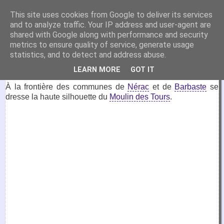
VirtuaFrance
This site uses cookies from Google to deliver its services
and to analyze traffic. Your IP address and user-agent are
Visitez la France depuis votre fauteuil.
shared with Google along with performance and security
metrics to ensure quality of service, generate usage
29 mai 2023
statistics, and to detect and address abuse.
Moulin des Tours, Barbaste
LEARN MORE
GOT IT
À la frontière des communes de
Nérac
et de
Barbaste
se
dresse la haute silhouette du
Moulin des Tours
.