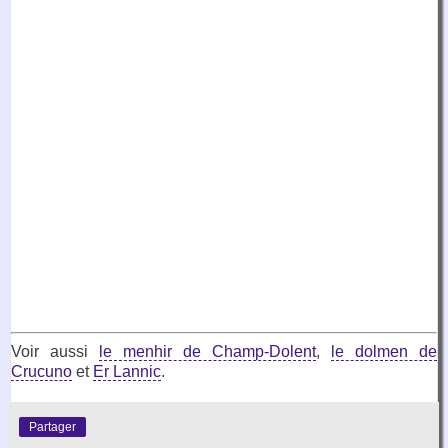
Voir aussi
le menhir de Champ-Dolent
,
le dolmen de
Crucuno
et
Er Lannic
.
Partager