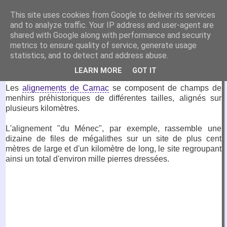
VirtuaFrance
This site uses cookies from Google to deliver its services
and to analyze traffic. Your IP address and user-agent are
Visitez la France depuis votre fauteuil.
shared with Google along with performance and security
metrics to ensure quality of service, generate usage
15 novembre 2016
statistics, and to detect and address abuse.
Alignements de Carnac
LEARN MORE
GOT IT
Les
alignements de Carnac
se composent de champs de
menhirs préhistoriques de différentes tailles, alignés sur
plusieurs kilomètres.
L'alignement "du Ménec", par exemple, rassemble une
dizaine de files de mégalithes sur un site de plus cent
mètres de large et d'un kilomètre de long, le site regroupant
ainsi un total d'environ mille pierres dressées.