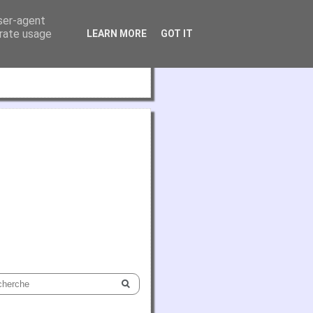
user-agent
erate usage
LEARN MORE
GOT IT