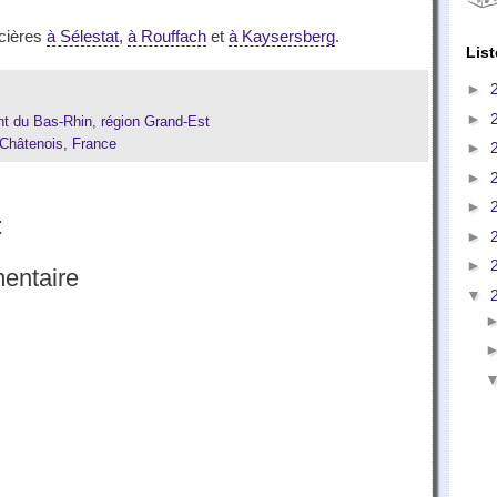
rcières
à Sélestat
,
à Rouffach
et
à Kaysersberg
.
List
►
►
t du Bas-Rhin
,
région Grand-Est
 Châtenois, France
►
►
►
:
►
►
entaire
▼