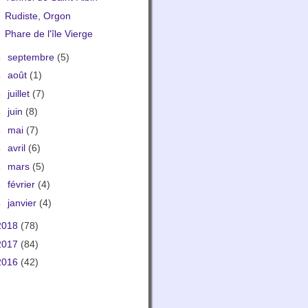
Rudiste, Orgon
Phare de l'île Vierge
►
septembre
(5)
►
août
(1)
►
juillet
(7)
►
juin
(8)
►
mai
(7)
►
avril
(6)
►
mars
(5)
►
février
(4)
►
janvier
(4)
2018
(78)
2017
(84)
2016
(42)