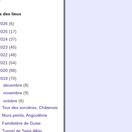
e des lieux
2026
(6)
2025
(17)
2024
(37)
2023
(45)
2022
(48)
2021
(54)
2020
(88)
2019
(70)
►
décembre
(8)
►
novembre
(9)
▼
octobre
(6)
Tour des sorcières, Châtenois
Murs peints, Angoulême
Familistère de Guise
Tunnel de Saint-Albin