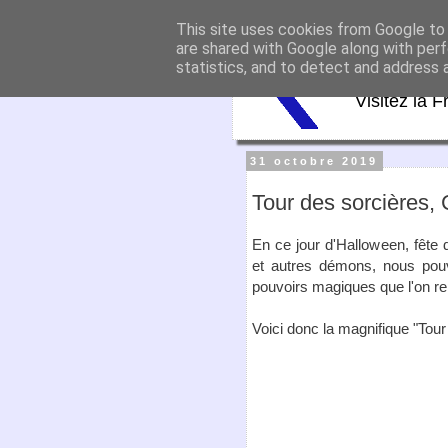
This site uses cookies from Google to d
Virtu
are shared with Google along with perf
statistics, and to detect and address 
Visitez la F
31 octobre 2019
Tour des sorcières,
En ce jour d'Halloween, fête
et autres démons, nous pou
pouvoirs magiques que l'on r
Voici donc la magnifique "Tou