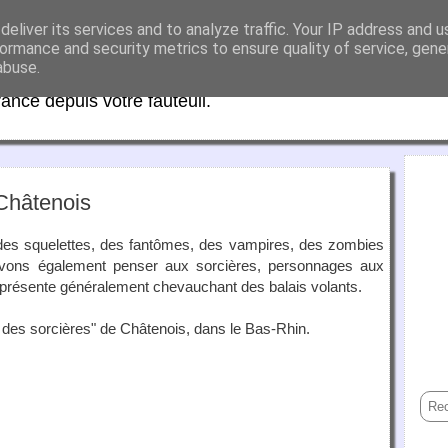
eliver its services and to analyze traffic. Your IP address and 
aFrance
ormance and security metrics to ensure quality of service, gen
abuse.
rance depuis votre fauteuil.
 Châtenois
 des squelettes, des fantômes, des vampires, des zombies
vons également penser aux sorcières, personnages aux
eprésente généralement chevauchant des balais volants.
r des sorcières" de Châtenois, dans le Bas-Rhin.