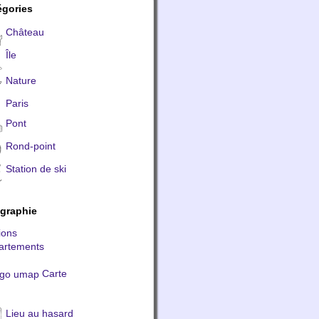
égories
Château
Île
Nature
Paris
Pont
Rond-point
Station de ski
graphie
ions
artements
Carte
Lieu au hasard