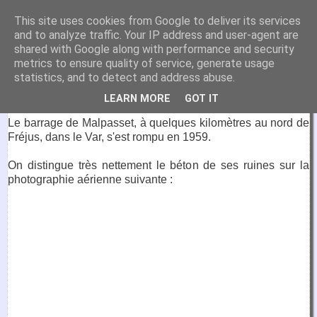
VirtuaFrance
This site uses cookies from Google to deliver its services
and to analyze traffic. Your IP address and user-agent are
Visitez la France depuis votre fauteuil.
shared with Google along with performance and security
metrics to ensure quality of service, generate usage
20 janvier 2020
statistics, and to detect and address abuse.
Barrage de Malpasset
LEARN MORE
GOT IT
Le barrage de Malpasset, à quelques kilomètres au nord de
Fréjus, dans le Var, s'est rompu en 1959.
On distingue très nettement le béton de ses ruines sur la
photographie aérienne suivante :