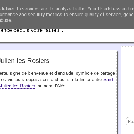
eliver its services and to analyze traffic. Your IP address and 
aFrance
ormance and security metrics to ensure quality of service, gen
abuse.
rance depuis votre fauteuil.
ulien-les-Rosiers
te, signe de bienvenue et d'entraide, symbole de partage
 les visiteurs depuis son rond-point à la limite entre
Saint-
-Julien-les-Rosiers
, au nord d'Alès.