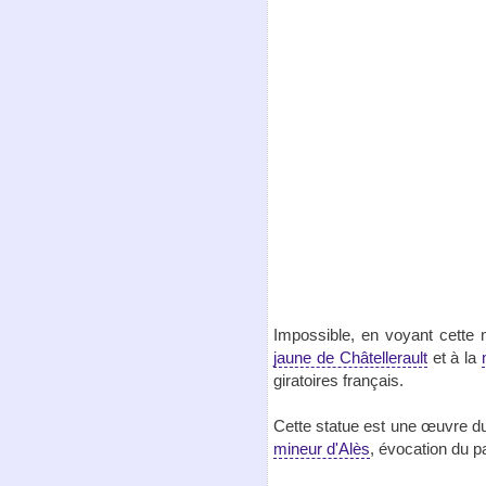
Impossible, en voyant cette 
jaune de Châtellerault
et à la
giratoires français.
Cette statue est une œuvre du
mineur d'Alès
, évocation du 