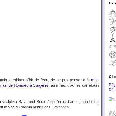
Cat
Géo
main semblant offrir de l'eau, de ne pas penser à la
main
Rég
main de Ronsard à Surgères
, au milieu d'autres carrefours
Dép
 sculpteur Raymond Roux, à qui l'on doit aussi, non loin,
le
patrimoine du bassin minier des Cévennes.