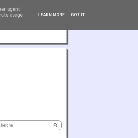
user-agent
erate usage
LEARN MORE
GOT IT