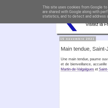
This site uses cookies from Google to d
Virtu
are shared with Google along with perf
statistics, and to detect and address 
Visitez la F
15 novembre 2021
Main tendue, Saint-J
Une main tendue, paume ouver
et de bienveillance, accueille
Martin-de-Valgalgues
et
Saint