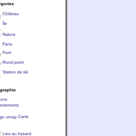
égories
Château
Île
Nature
Paris
Pont
Rond-point
Station de ski
graphie
ions
artements
Carte
Lieu au hasard