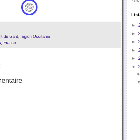
List
►
►
nt du Gard
,
région Occitanie
►
s, France
►
►
:
▼
entaire