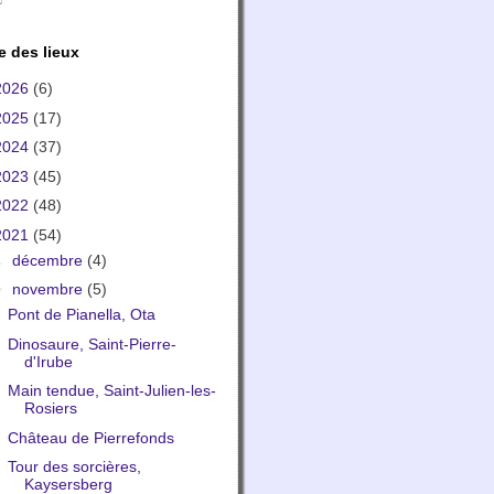
e des lieux
2026
(6)
2025
(17)
2024
(37)
2023
(45)
2022
(48)
2021
(54)
►
décembre
(4)
▼
novembre
(5)
Pont de Pianella, Ota
Dinosaure, Saint-Pierre-
d'Irube
Main tendue, Saint-Julien-les-
Rosiers
Château de Pierrefonds
Tour des sorcières,
Kaysersberg