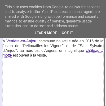
VirtuaFrance
This site uses cookies from Google to deliver its services
and to analyze traffic. Your IP address and user-agent are
Visitez la France depuis votre fauteuil.
shared with Google along with performance and security
metrics to ensure quality of service, generate usage
7 juin 2021
statistics, and to detect and address abuse.
Château à motte, Verrières-en-Anjou
LEARN MORE
GOT IT
À
Verrière-en-Anjou
, commune nouvelle née en 2016 de la
fusion de "Pellouailles-les-Vignes" et de "Saint-Sylvain-
d'Anjou", au nord-est d'Angers, un magnifique
château à
motte
est ouvert à la visite.