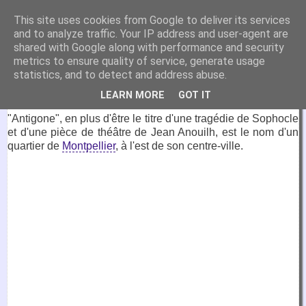
VirtuaFrance
This site uses cookies from Google to deliver its services
and to analyze traffic. Your IP address and user-agent are
Visitez la France depuis votre fauteuil.
shared with Google along with performance and security
metrics to ensure quality of service, generate usage
7 février 2022
statistics, and to detect and address abuse.
Antigone, Montpellier
LEARN MORE
GOT IT
"Antigone", en plus d'être le titre d'une tragédie de Sophocle
et d'une pièce de théâtre de Jean Anouilh, est le nom d'un
quartier de
Montpellier
, à l'est de son centre-ville.