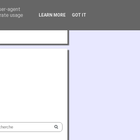
user-agent
erate usage
LEARN MORE
GOT IT