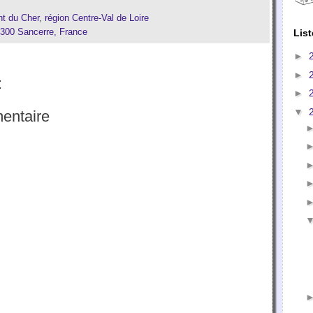
t du Cher
,
région Centre-Val de Loire
List
8300 Sancerre, France
►
►
:
►
▼
entaire