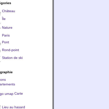
égories
Château
Île
Nature
Paris
Pont
Rond-point
Station de ski
graphie
ions
artements
Carte
Lieu au hasard