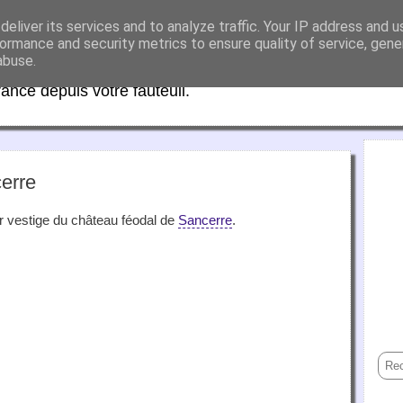
eliver its services and to analyze traffic. Your IP address and 
aFrance
ormance and security metrics to ensure quality of service, gen
abuse.
rance depuis votre fauteuil.
cerre
er vestige du château féodal de
Sancerre
.