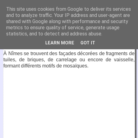
VirtuaFrance
This site uses cookies from Google to deliver its services
and to analyze traffic. Your IP address and user-agent are
Visitez la France depuis votre fauteuil.
shared with Google along with performance and security
metrics to ensure quality of service, generate usage
4 décembre 2023
statistics, and to detect and address abuse.
Maison d'art brut, Nîmes
LEARN MORE
GOT IT
À Nîmes se trouvent des façades décorées de fragments de
tuiles, de briques, de carrelage ou encore de vaisselle,
formant différents motifs de mosaïques.