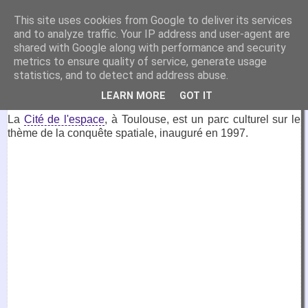
VirtuaFrance
This site uses cookies from Google to deliver its services
and to analyze traffic. Your IP address and user-agent are
Visitez la France depuis votre fauteuil.
shared with Google along with performance and security
metrics to ensure quality of service, generate usage
9 septembre 2024
statistics, and to detect and address abuse.
Cité de l'espace, Toulouse
LEARN MORE
GOT IT
La
Cité de l'espace
, à Toulouse, est un parc culturel sur le
thème de la conquête spatiale, inauguré en 1997.