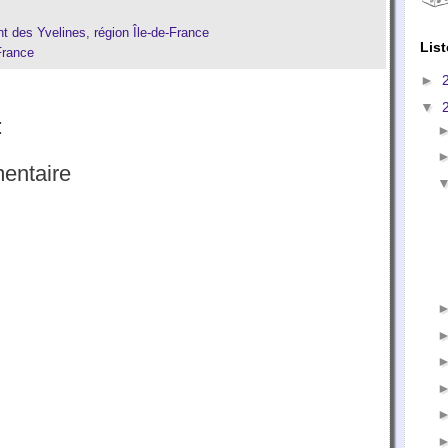
t des Yvelines
,
région Île-de-France
List
France
►
▼
:
entaire