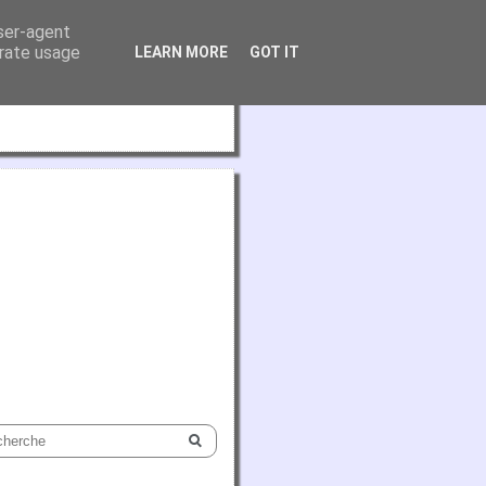
user-agent
erate usage
LEARN MORE
GOT IT