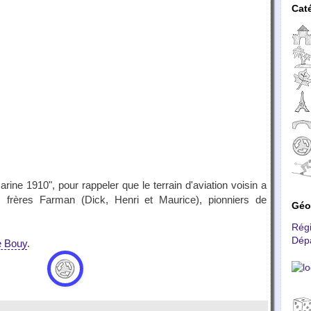
Cat
arine 1910", pour rappeler que le terrain d'aviation voisin a
s frères Farman (Dick, Henri et Maurice), pionniers de
Géo
Rég
Dép
e Bouy
.