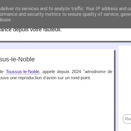
eliver its services and to analyze traffic. Your IP address and 
aFrance
ormance and security metrics to ensure quality of service, gen
abuse.
rance depuis votre fauteuil.
sus-le-Noble
 de
Toussus-le-Noble
, appelé depuis 2024 "aérodrome de
rouve une reproduction d'avion sur un rond-point.