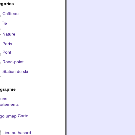
égories
Château
Île
Nature
Paris
Pont
Rond-point
Station de ski
graphie
ions
artements
Carte
Lieu au hasard