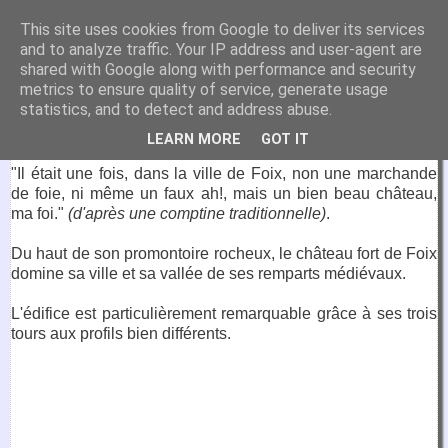
VirtuaFrance
This site uses cookies from Google to deliver its services
and to analyze traffic. Your IP address and user-agent are
Visitez la France depuis votre fauteuil.
shared with Google along with performance and security
metrics to ensure quality of service, generate usage
13 décembre 2016
statistics, and to detect and address abuse.
Château de Foix
LEARN MORE
GOT IT
"Il était une fois, dans la ville de Foix, non une marchande
de foie, ni même un faux ah!, mais un bien beau château,
ma foi."
(d'après une comptine traditionnelle)
.
Du haut de son promontoire rocheux, le château fort de Foix
domine sa ville et sa vallée de ses remparts médiévaux.
L'édifice est particulièrement remarquable grâce à ses trois
tours aux profils bien différents.