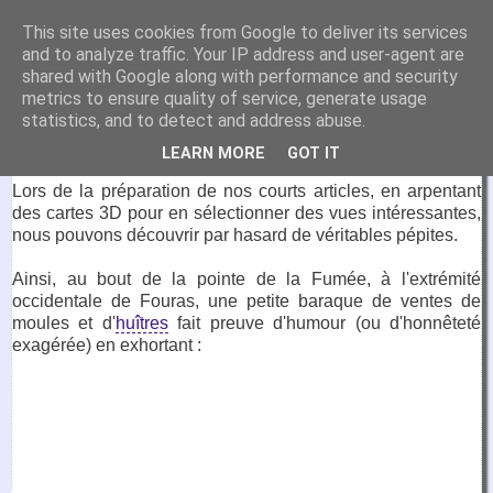
VirtuaFrance
This site uses cookies from Google to deliver its services
and to analyze traffic. Your IP address and user-agent are
Visitez la France depuis votre fauteuil.
shared with Google along with performance and security
metrics to ensure quality of service, generate usage
10 mars 2020
statistics, and to detect and address abuse.
Chez Riquet, Fouras
LEARN MORE
GOT IT
Lors de la préparation de nos courts articles, en arpentant
des cartes 3D pour en sélectionner des vues intéressantes,
nous pouvons découvrir par hasard de véritables pépites.
Ainsi, au bout de la pointe de la Fumée, à l'extrémité
occidentale de Fouras, une petite baraque de ventes de
moules et d'
huîtres
fait preuve d'humour (ou d'honnêteté
exagérée) en exhortant :