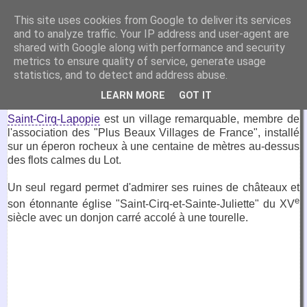
VirtuaFrance
This site uses cookies from Google to deliver its services
and to analyze traffic. Your IP address and user-agent are
Visitez la France depuis votre fauteuil.
shared with Google along with performance and security
metrics to ensure quality of service, generate usage
2 mars 2020
statistics, and to detect and address abuse.
Saint-Cirq-Lapopie
LEARN MORE
GOT IT
Saint-Cirq-Lapopie
est un village remarquable, membre de
l'association des "Plus Beaux Villages de France", installé
sur un éperon rocheux à une centaine de mètres au-dessus
des flots calmes du Lot.
Un seul regard permet d'admirer ses ruines de châteaux et
e
son étonnante église "Saint-Cirq-et-Sainte-Juliette" du XV
siècle avec un donjon carré accolé à une tourelle.