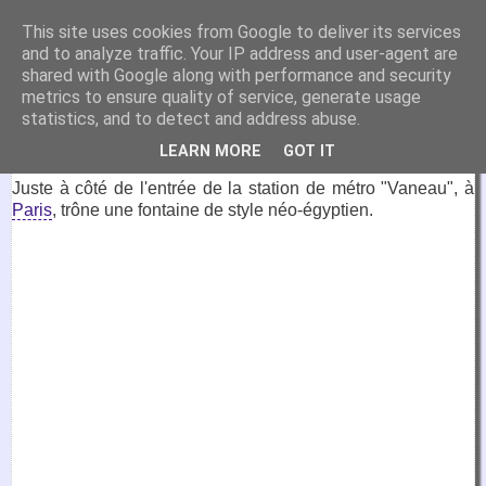
VirtuaFrance
This site uses cookies from Google to deliver its services
and to analyze traffic. Your IP address and user-agent are
Visitez la France depuis votre fauteuil.
shared with Google along with performance and security
metrics to ensure quality of service, generate usage
9 avril 2020
statistics, and to detect and address abuse.
Fontaine du Fellah, Paris
LEARN MORE
GOT IT
Juste à côté de l'entrée de la station de métro "Vaneau", à
Paris
, trône une fontaine de style néo-égyptien.