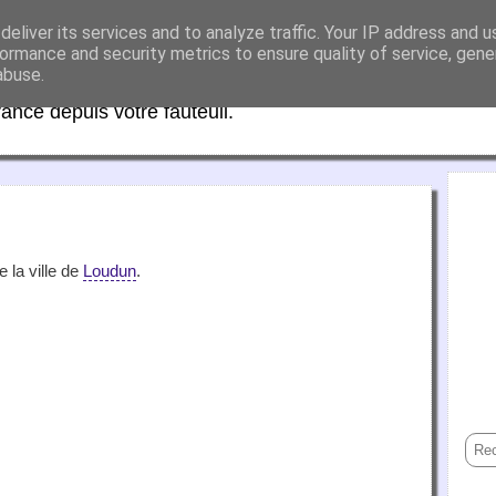
eliver its services and to analyze traffic. Your IP address and 
aFrance
ormance and security metrics to ensure quality of service, gen
abuse.
rance depuis votre fauteuil.
 la ville de
Loudun
.