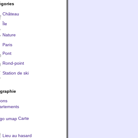
égories
Château
Île
Nature
Paris
Pont
Rond-point
Station de ski
graphie
ions
artements
Carte
Lieu au hasard