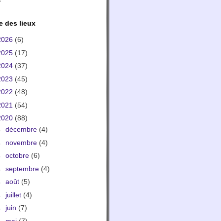
e des lieux
2026
(6)
2025
(17)
2024
(37)
2023
(45)
2022
(48)
2021
(54)
2020
(88)
►
décembre
(4)
►
novembre
(4)
►
octobre
(6)
►
septembre
(4)
►
août
(5)
►
juillet
(4)
►
juin
(7)
►
mai
(7)