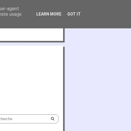
user-agent
erate usage
LEARN MORE
GOT IT