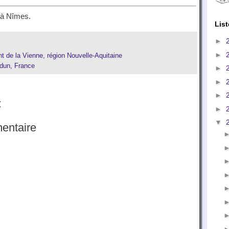
 à Nîmes.
List
►
►
t de la Vienne
,
région Nouvelle-Aquitaine
udun, France
►
►
►
:
►
▼
entaire