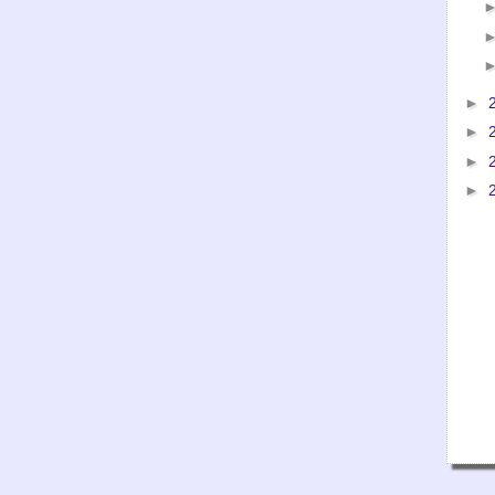
►
►
►
►