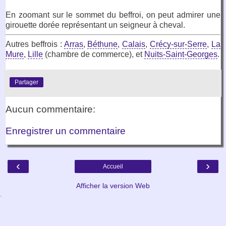
En zoomant sur le sommet du beffroi, on peut admirer une
girouette dorée représentant un seigneur à cheval.
Autres beffrois :
Arras
,
Béthune
,
Calais
,
Crécy-sur-Serre
,
La
Mure
,
Lille
(chambre de commerce), et
Nuits-Saint-Georges
.
Partager
Aucun commentaire:
Enregistrer un commentaire
‹
›
Accueil
Afficher la version Web