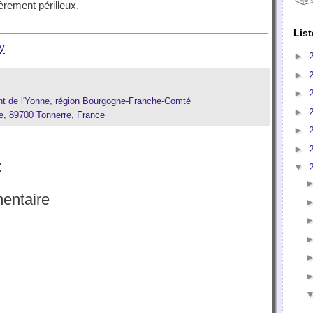
èrement périlleux.
List
ey
►
►
►
t de l'Yonne
,
région Bourgogne-Franche-Comté
►
e, 89700 Tonnerre, France
►
►
:
▼
entaire