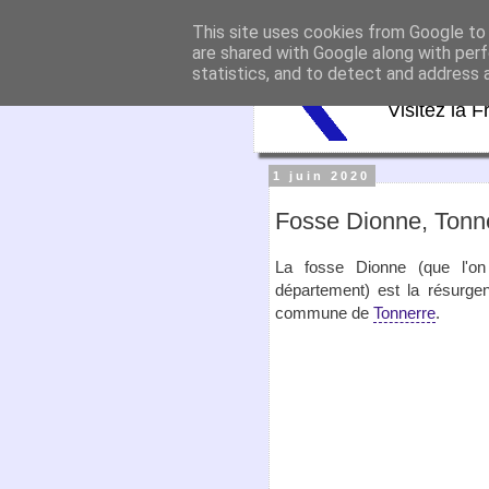
This site uses cookies from Google to d
Virtu
are shared with Google along with perf
statistics, and to detect and address 
Visitez la F
1 juin 2020
Fosse Dionne, Tonn
La fosse Dionne (que l'on 
département) est la résurgen
commune de
Tonnerre
.