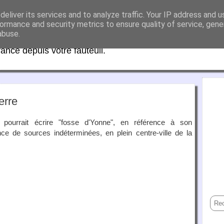
eliver its services and to analyze traffic. Your IP address and 
aFrance
ormance and security metrics to ensure quality of service, gen
abuse.
rance depuis votre fauteuil.
erre
pourrait écrire "fosse d'Yonne", en référence à son
ce de sources indéterminées, en plein centre-ville de la