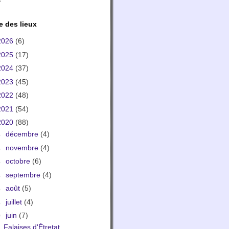
e des lieux
2026
(6)
2025
(17)
2024
(37)
2023
(45)
2022
(48)
2021
(54)
2020
(88)
►
décembre
(4)
►
novembre
(4)
►
octobre
(6)
►
septembre
(4)
►
août
(5)
►
juillet
(4)
▼
juin
(7)
Falaises d'Étretat