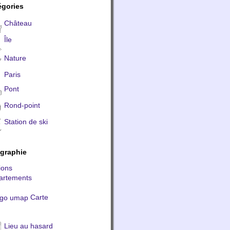
égories
Château
Île
Nature
Paris
Pont
Rond-point
Station de ski
graphie
ions
artements
Carte
Lieu au hasard