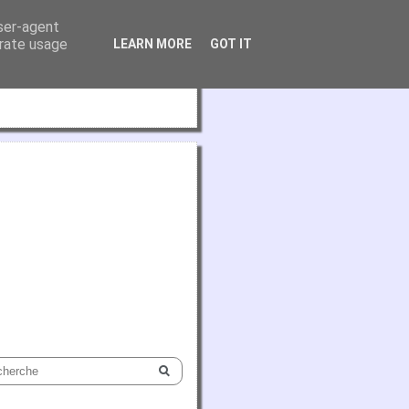
user-agent
erate usage
LEARN MORE
GOT IT