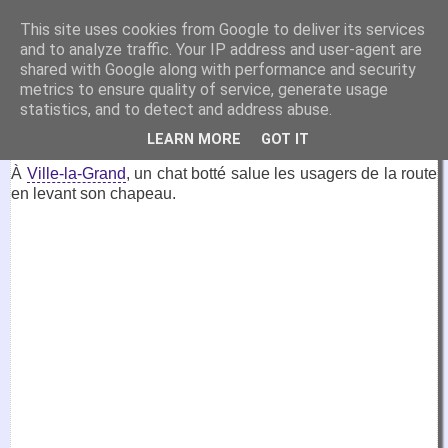
VirtuaFrance
This site uses cookies from Google to deliver its services
and to analyze traffic. Your IP address and user-agent are
Visitez la France depuis votre fauteuil.
shared with Google along with performance and security
metrics to ensure quality of service, generate usage
7 décembre 2020
statistics, and to detect and address abuse.
Le chat botté, Ville-la-Grand
LEARN MORE
GOT IT
À
Ville-la-Grand
, un chat botté salue les usagers de la route
en levant son chapeau.