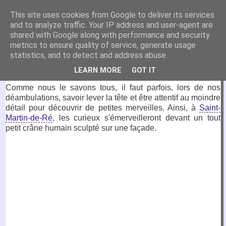
VirtuaFrance
This site uses cookies from Google to deliver its services
and to analyze traffic. Your IP address and user-agent are
Visitez la France depuis votre fauteuil.
shared with Google along with performance and security
metrics to ensure quality of service, generate usage
21 mars 2022
statistics, and to detect and address abuse.
Crâne sculpté, Saint-Martin-de-Ré
LEARN MORE
GOT IT
Comme nous le savons tous, il faut parfois, lors de nos
déambulations, savoir lever la tête et être attentif au moindre
détail pour découvrir de petites merveilles. Ainsi, à
Saint-
Martin-de-Ré
, les curieux s'émerveilleront devant un tout
petit crâne humain sculpté sur une façade.