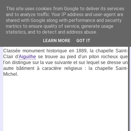
VirtuaFrance
This site uses cookies from Google to deliver its services
and to analyze traffic. Your IP address and user-agent are
Visitez la France depuis votre fauteuil.
shared with Google along with performance and security
metrics to ensure quality of service, generate usage
28 mars 2022
statistics, and to detect and address abuse.
Chapelle Saint-Clair d'Aiguilhe
LEARN MORE
GOT IT
Classée monument historique en 1889, la chapelle Saint-
Clair d'
Aiguilhe
se trouve au pied d'un piton rocheux que
l'on distingue sur la vue suivante et sur lequel se dresse un
autre bâtiment à caractère religieux : la chapelle Saint-
Michel.