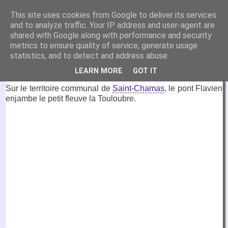
VirtuaFrance
This site uses cookies from Google to deliver its services
and to analyze traffic. Your IP address and user-agent are
Visitez la France depuis votre fauteuil.
shared with Google along with performance and security
metrics to ensure quality of service, generate usage
20 juin 2022
statistics, and to detect and address abuse.
Pont Flavien, Saint-Chamas
LEARN MORE
GOT IT
Sur le territoire communal de
Saint-Chamas
, le pont Flavien
enjambe le petit fleuve la Touloubre.