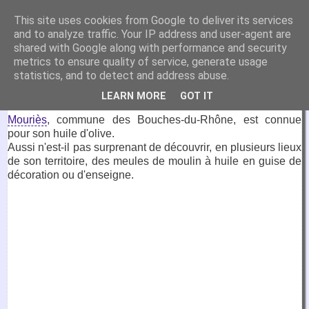
VirtuaFrance
This site uses cookies from Google to deliver its services
and to analyze traffic. Your IP address and user-agent are
Visitez la France depuis votre fauteuil.
shared with Google along with performance and security
metrics to ensure quality of service, generate usage
6 juin 2022
statistics, and to detect and address abuse.
Meules de moulin à huile, Mouriès
LEARN MORE
GOT IT
Mouriès
, commune des Bouches-du-Rhône, est connue
pour son huile d'olive.
Aussi n'est-il pas surprenant de découvrir, en plusieurs lieux
de son territoire, des meules de moulin à huile en guise de
décoration ou d'enseigne.