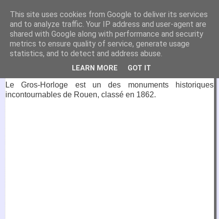
VirtuaFrance
This site uses cookies from Google to deliver its services
and to analyze traffic. Your IP address and user-agent are
Visitez la France depuis votre fauteuil.
shared with Google along with performance and security
metrics to ensure quality of service, generate usage
1 août 2022
statistics, and to detect and address abuse.
Gros-Horloge, Rouen
LEARN MORE
GOT IT
Le Gros-Horloge est un des monuments historiques
incontournables de Rouen, classé en 1862.