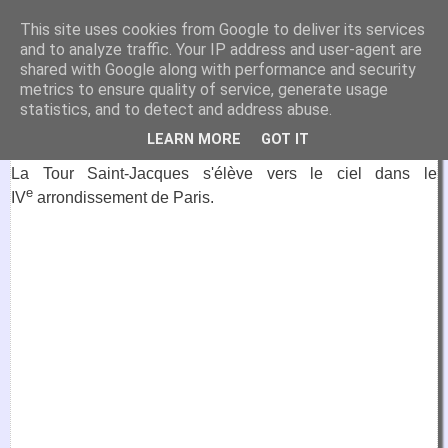
VirtuaFrance
This site uses cookies from Google to deliver its services
and to analyze traffic. Your IP address and user-agent are
Visitez la France depuis votre fauteuil.
shared with Google along with performance and security
metrics to ensure quality of service, generate usage
9 octobre 2023
statistics, and to detect and address abuse.
Tour Saint-Jacques, Paris
LEARN MORE
GOT IT
La Tour Saint-Jacques s'élève vers le ciel dans le
e
IV
arrondissement de Paris.