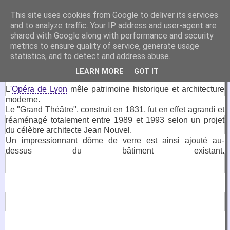
VirtuaFrance
This site uses cookies from Google to deliver its services
and to analyze traffic. Your IP address and user-agent are
Visitez la France depuis votre fauteuil.
shared with Google along with performance and security
metrics to ensure quality of service, generate usage
1 juin 2026
statistics, and to detect and address abuse.
Opéra de Lyon
LEARN MORE
GOT IT
L'
Opéra de Lyon
mêle patrimoine historique et architecture
moderne.
Le "Grand Théâtre", construit en 1831, fut en effet agrandi et
réaménagé totalement entre 1989 et 1993 selon un projet
du célèbre architecte Jean Nouvel.
Un impressionnant dôme de verre est ainsi ajouté au-
dessus du bâtiment existant.