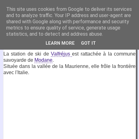
VirtuaFrance
This site uses cookies from Google to deliver its services
and to analyze traffic. Your IP address and user-agent are
Visitez la France depuis votre fauteuil.
shared with Google along with performance and security
metrics to ensure quality of service, generate usage
9 janvier 2017
statistics, and to detect and address abuse.
Valfréjus
LEARN MORE
GOT IT
La station de ski de
Valfréjus
est rattachée à la commune
savoyarde de
Modane
.
Située dans la vallée de la Maurienne, elle frôle la frontière
avec l'Italie.