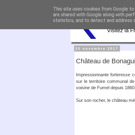
This site uses cookies from Google to d
Virtu
are shared with Google along with perf
statistics, and to detect and address 
Visitez la F
20 novembre 2017
Château de Bonagui
Impressionnante forteresse co
sur le territoire communal d
voisine de Fumel depuis 1860
Sur son rocher, le château m