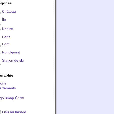
égories
Château
Île
Nature
Paris
Pont
Rond-point
Station de ski
graphie
ions
artements
Carte
Lieu au hasard