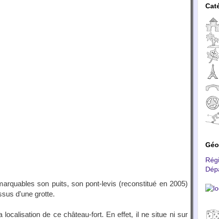
Cat
Géo
Rég
Dép
marquables son puits, son pont-levis (reconstitué en 2005)
ssus d'une grotte.
 localisation de ce château-fort. En effet, il ne situe ni sur