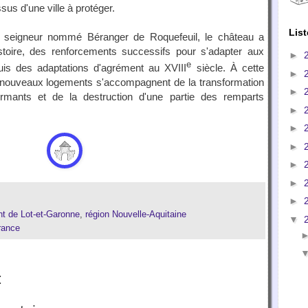
sus d'une ville à protéger.
List
n seigneur nommé Béranger de Roquefeuil, le château a
stoire, des renforcements successifs pour s'adapter aux
►
e
, puis des adaptations d'agrément au XVIII
siècle. À cette
►
 nouveaux logements s'accompagnent de la transformation
►
rmants et de la destruction d'une partie des remparts
►
►
►
►
►
►
t de Lot-et-Garonne
,
région Nouvelle-Aquitaine
▼
rance
: