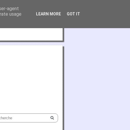
user-agent
erate usage
LEARN MORE
GOT IT