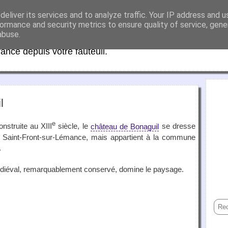
eliver its services and to analyze traffic. Your IP address and 
aFrance
ormance and security metrics to ensure quality of service, gen
abuse.
rance depuis votre fauteuil.
l
e
nstruite au XIII
siècle, le
château de Bonaguil
se dresse
e Saint-Front-sur-Lémance, mais appartient à la commune
.
édiéval, remarquablement conservé, domine le paysage.