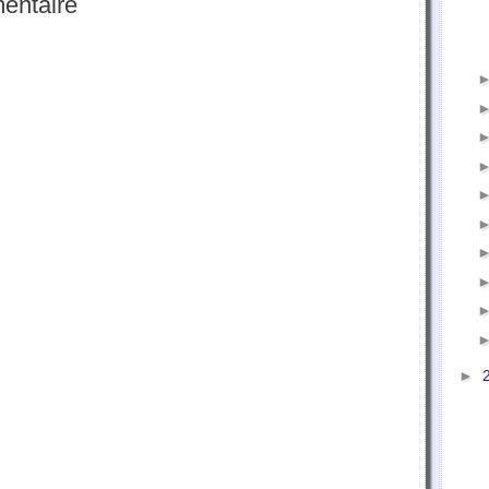
entaire
►