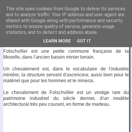
VirtuaFrance
This site uses cookies from Google to deliver its services
and to analyze traffic. Your IP address and user-agent are
Visitez la France depuis votre fauteuil.
shared with Google along with performance and security
metrics to ensure quality of service, generate usage
13 novembre 2017
statistics, and to detect and address abuse.
Chevalement de Folschviller
LEARN MORE
GOT IT
Folschviller est une petite commune française de la
Moselle, dans l'ancien bassin minier lorrain.
Un chevalement est, dans le vocabulaire de l'industrie
minière, la structure servant d'ascenceur, aussi bien pour le
matériel que pour les hommes et le minerai.
Le chevalement de Folschviller est un vestige rare du
patrimoine industriel du siècle dernier, d'un modèle
architectural très peu courant, en forme de marteau.