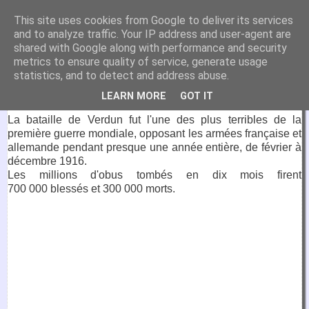
VirtuaFrance
This site uses cookies from Google to deliver its services
and to analyze traffic. Your IP address and user-agent are
Visitez la France depuis votre fauteuil.
shared with Google along with performance and security
metrics to ensure quality of service, generate usage
5 mars 2018
statistics, and to detect and address abuse.
Ossuaire de Douaumont
LEARN MORE
GOT IT
La bataille de Verdun fut l'une des plus terribles de la
première guerre mondiale, opposant les armées française et
allemande pendant presque une année entière, de février à
décembre 1916.
Les millions d'obus tombés en dix mois firent
700 000 blessés et 300 000 morts.