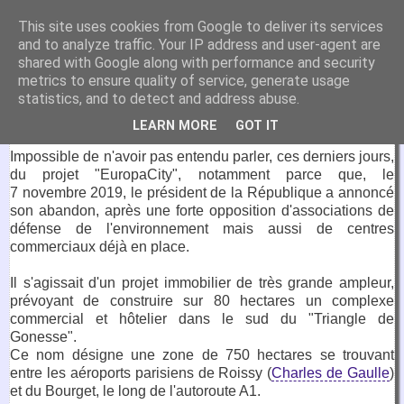
VirtuaFrance
This site uses cookies from Google to deliver its services
and to analyze traffic. Your IP address and user-agent are
Visitez la France depuis votre fauteuil.
shared with Google along with performance and security
metrics to ensure quality of service, generate usage
14 novembre 2019
statistics, and to detect and address abuse.
Triangle de Gonesse
LEARN MORE
GOT IT
Impossible de n'avoir pas entendu parler, ces derniers jours,
du projet "EuropaCity", notamment parce que, le
7 novembre 2019, le président de la République a annoncé
son abandon, après une forte opposition d'associations de
défense de l'environnement mais aussi de centres
commerciaux déjà en place.
Il s'agissait d'un projet immobilier de très grande ampleur,
prévoyant de construire sur 80 hectares un complexe
commercial et hôtelier dans le sud du "Triangle de
Gonesse".
Ce nom désigne une zone de 750 hectares se trouvant
entre les aéroports parisiens de Roissy (
Charles de Gaulle
)
et du Bourget, le long de l'autoroute A1.