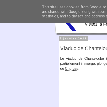
This site uses cookies from Google to d
Virtu
are shared with Google along with perf
statistics, and to detect and address 
Visitez la F
3 janvier 2022
Viaduc de Chantelo
Le viaduc de Chanteloube (o
partiellement immergé, plonge
de
Chorges
.