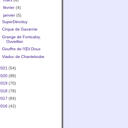
►
février
(4)
▼
janvier
(5)
SuperDévoluy
Cirque de Gavarnie
Grange de Fontcalvy,
Ouveillan
Gouffre de l'Œil Doux
Viaduc de Chanteloube
2021
(54)
2020
(88)
2019
(70)
2018
(78)
2017
(84)
2016
(42)