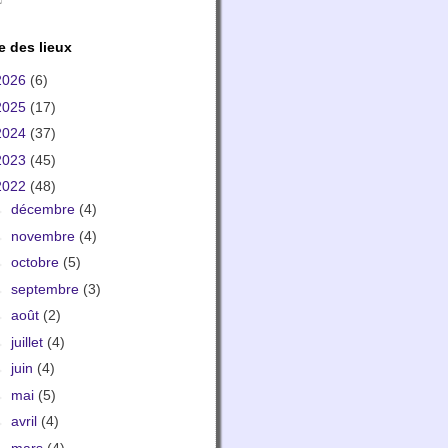
e des lieux
2026
(6)
2025
(17)
2024
(37)
2023
(45)
2022
(48)
►
décembre
(4)
►
novembre
(4)
►
octobre
(5)
►
septembre
(3)
►
août
(2)
►
juillet
(4)
►
juin
(4)
►
mai
(5)
►
avril
(4)
►
mars
(4)