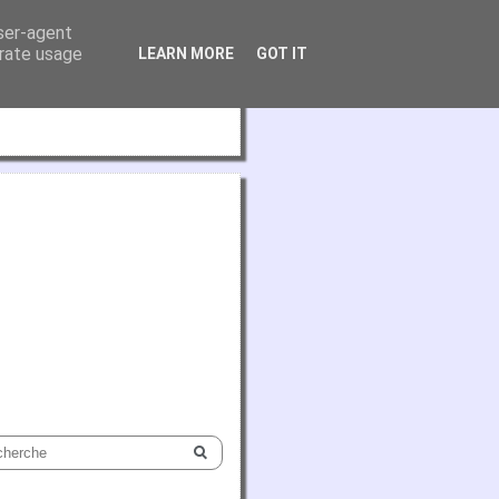
user-agent
erate usage
LEARN MORE
GOT IT