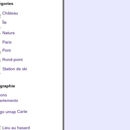
égories
Château
Île
Nature
Paris
Pont
Rond-point
Station de ski
graphie
ions
artements
Carte
Lieu au hasard