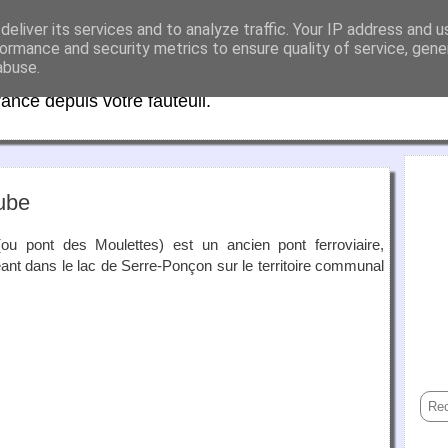
eliver its services and to analyze traffic. Your IP address and 
aFrance
ormance and security metrics to ensure quality of service, gen
abuse.
rance depuis votre fauteuil.
ube
u pont des Moulettes) est un ancien pont ferroviaire,
ant dans le lac de Serre-Ponçon sur le territoire communal