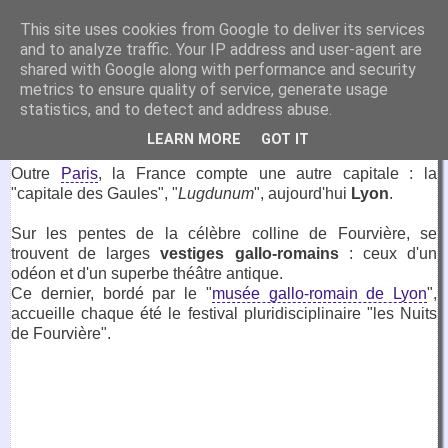
VirtuaFrance
This site uses cookies from Google to deliver its services
and to analyze traffic. Your IP address and user-agent are
Visitez la France depuis votre fauteuil.
shared with Google along with performance and security
metrics to ensure quality of service, generate usage
14 octobre 2016
statistics, and to detect and address abuse.
Vestiges gallo-romains, Lyon
LEARN MORE
GOT IT
Outre
Paris
, la France compte une autre capitale : la
"capitale des Gaules", "
Lugdunum
", aujourd'hui
Lyon
.
Sur les pentes de la célèbre colline de Fourvière, se
trouvent de larges
vestiges gallo-romains
: ceux d'un
odéon et d'un superbe théâtre antique.
Ce dernier, bordé par le "
musée gallo-romain de Lyon
",
accueille chaque été le festival pluridisciplinaire "les Nuits
de Fourvière".