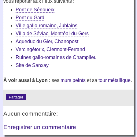
vous reporter aux lieux suivants :
Pont de Sénoueix
Pont du Gard
Ville gallo-romaine, Jublains
Villa de Séviac, Montréal-du-Gers
Aqueduc du Gier, Chanopost
Vercingétorix, Clermont-Ferrand
Ruines gallo-romaines de Champlieu
Site de Sanxay
À voir aussi à Lyon :
ses
murs peints
et sa
tour métallique
.
Partager
Aucun commentaire:
Enregistrer un commentaire