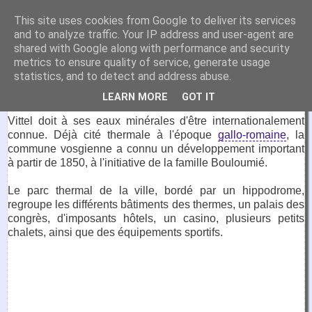
VirtuaFrance
This site uses cookies from Google to deliver its services
and to analyze traffic. Your IP address and user-agent are
Visitez la France depuis votre fauteuil.
shared with Google along with performance and security
metrics to ensure quality of service, generate usage
4 juillet 2017
statistics, and to detect and address abuse.
Parc thermal, Vittel
LEARN MORE
GOT IT
Vittel doit à ses eaux minérales d'être internationalement
connue. Déjà cité thermale à l'époque
gallo-romaine
, la
commune vosgienne a connu un développement important
à partir de 1850, à l'initiative de la famille Bouloumié.
Le parc thermal de la ville, bordé par un hippodrome,
regroupe les différents bâtiments des thermes, un palais des
congrès, d'imposants hôtels, un casino, plusieurs petits
chalets, ainsi que des équipements sportifs.