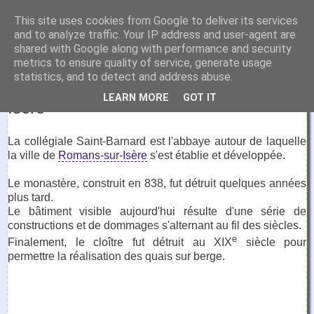
VirtuaFrance
This site uses cookies from Google to deliver its services
and to analyze traffic. Your IP address and user-agent are
Visitez la France depuis votre fauteuil.
shared with Google along with performance and security
metrics to ensure quality of service, generate usage
18 juillet 2017
statistics, and to detect and address abuse.
Collégiale Saint-Barnard, Romans-sur-
LEARN MORE
GOT IT
Isère
La collégiale Saint-Barnard est l'abbaye autour de laquelle
la ville de
Romans-sur-Isère
s'est établie et développée.
Le monastère, construit en 838, fut détruit quelques années
plus tard.
Le bâtiment visible aujourd'hui résulte d'une série de
constructions et de dommages s'alternant au fil des siècles.
e
Finalement, le cloître fut détruit au XIX
siècle pour
permettre la réalisation des quais sur berge.