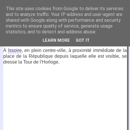
VirtuaFrance
This site uses cookies from Google to deliver its services
and to analyze traffic. Your IP address and user-agent are
Visitez la France depuis votre fauteuil.
shared with Google along with performance and security
metrics to ensure quality of service, generate usage
2 janvier 2023
statistics, and to detect and address abuse.
Tour de l'Horloge, Issoire
LEARN MORE
GOT IT
À
Issoire
, en plein centre-ville, à proximité immédiate de la
place de la République depuis laquelle elle est visible, se
dresse la Tour de l'Horloge.